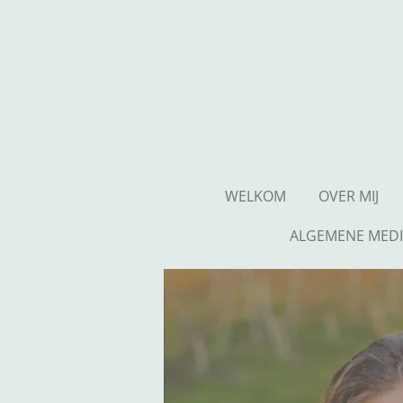
Ga
direct
naar
de
hoofdinhoud
WELKOM
OVER MIJ
ALGEMENE MEDI