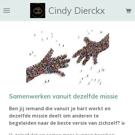
Ga
Cindy Dierckx
direct
naar
de
hoofdinhoud
Samenwerken vanuit dezelfde missie
Ben jij iemand die vanuit je hart werkt en
dezelfde missie deelt om anderen te
begeleiden naar de beste versie van zichzelf?
💫