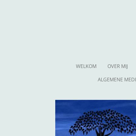
Ga
direct
naar
de
hoofdinhoud
WELKOM
OVER MIJ
ALGEMENE MEDI