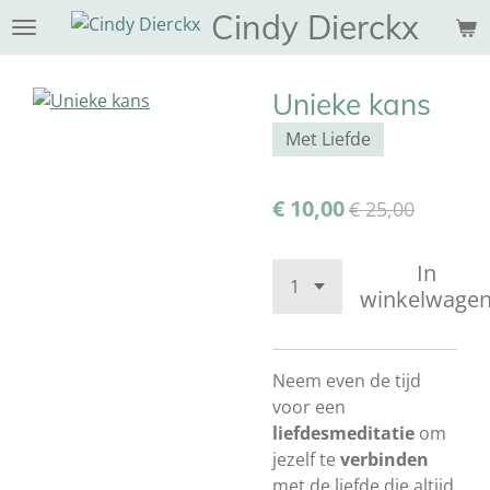
Cindy Dierckx
Ga
direct
naar
Unieke kans
de
hoofdinhoud
Met Liefde
€ 10,00
€ 25,00
In
winkelwage
Neem even de tijd
voor een
liefdesmeditatie
om
jezelf te
verbinden
met de liefde die altijd