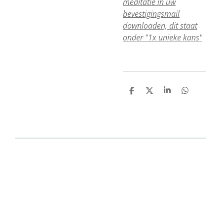
meditatie in uw
bevestigingsmail
downloaden, dit staat
onder "1x unieke kans"
D
D
S
D
e
e
h
e
l
e
a
l
e
l
r
e
n
e
n