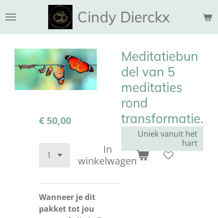
Ga
Cindy Dierckx
direct
naar
de
Meditatiebun
hoofdinhoud
del van 5
meditaties
rond
transformatie.
€ 50,00
Uniek vanuit het
hart
In
winkelwagen
Wanneer je dit
pakket tot jou