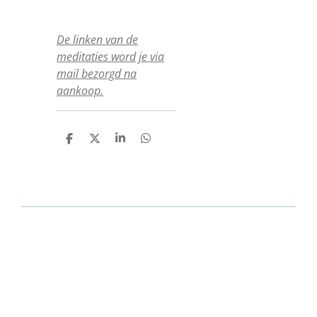
De linken van de
meditaties word je via
mail bezorgd na
aankoop.
D
D
S
D
e
e
h
e
l
e
a
l
e
l
r
e
n
e
n