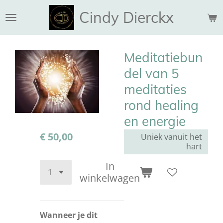
Ga
Cindy Dierckx
direct
naar
de
Meditatiebun
hoofdinhoud
del van 5
meditaties
rond healing
en energie
€ 50,00
Uniek vanuit het
hart
In
winkelwagen
Wanneer je dit