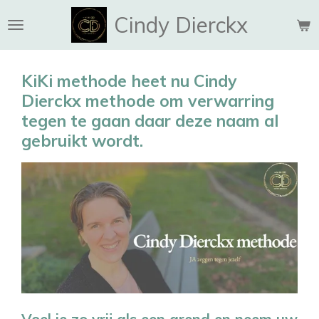
Ga
Cindy Dierckx
direct
naar
de
KiKi methode heet nu Cindy
hoofdinhoud
Dierckx methode om verwarring
tegen te gaan daar deze naam al
gebruikt wordt.
Voel je zo vrij als een arend en neem uw