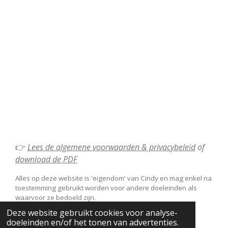
👉
Lees de algemene voorwaarden & privacybeleid
of
download de PDF
Alles op deze website is 'eigendom' van Cindy en mag enkel na
toestemming gebruikt worden voor andere doeleinden als
waarvoor ze bedoeld zijn.
© 2022 - 2026 Cindy Dierckx
Deze website gebruikt cookies voor analyse-
doeleinden en/of het tonen van advertenties.
Powered by
JouwWeb