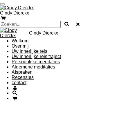
Ga
direct
Cindy Dierckx
naar
de
hoofdinhoud
Cindy Dierckx
Welkom
Over mij
Uw innerlijke reis
Uw innerlijke reis traject
Persoonlijke meditaties
Algemene meditaties
Afspraken
Recensies
contact